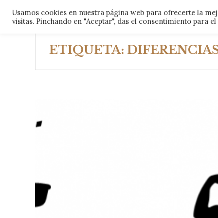
Skip
Usamos cookies en nuestra página web para ofrecerte la mejo
CARLOS MUÑOZ
FORMACIÓN
ARTÍCU
to
visitas. Pinchando en "Aceptar", das el consentimiento para e
content
ETIQUETA:
DIFERENCIA