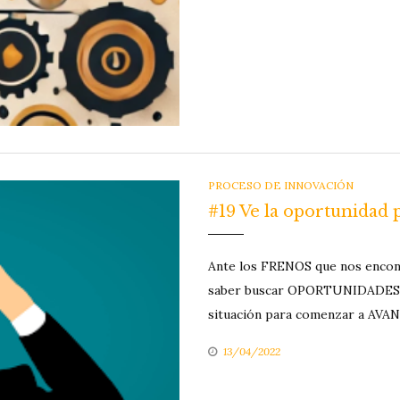
CATEGORIES
PROCESO DE INNOVACIÓN
#19 Ve la oportunidad
Ante los FRENOS que nos encont
saber buscar OPORTUNIDADES, no
situación para comenzar a AVAN
13/04/2022