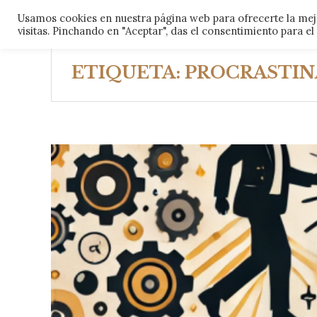
Skip
Usamos cookies en nuestra página web para ofrecerte la mejo
CARLOS MUÑOZ
FORMACIÓN
ARTÍCU
to
visitas. Pinchando en "Aceptar", das el consentimiento para e
content
ETIQUETA:
PROCRASTIN