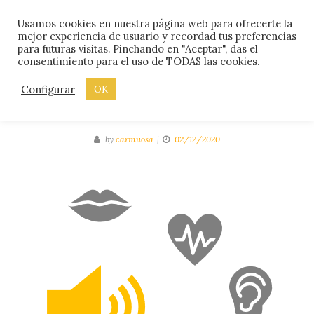
Skip
Menu
Usamos cookies en nuestra página web para ofrecerte la
to
mejor experiencia de usuario y recordad tus preferencias
content
para futuras visitas. Pinchando en "Aceptar", das el
CATEGORIES
LIDERAZGO Y TRABAJO EN EQUIPO
consentimiento para el uso de TODAS las cookies.
#14 Motivación continua
Configurar
OK
de equipos de trabajo
by
carmuosa
02/12/2020